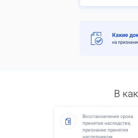
Какие до
на признани
В ка
Восстановление срока
принятия наследства,
признание принятия
наследником