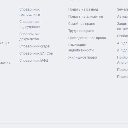
Справочник
Подать на развод
Земел
госпошлины
Подать на алименты
Автом
Справочник
Семейное право
Защит
подсудности
потре
Трудовое право
Справочник
Особая
Наследственное право
документов
мация
API дл
Взыскание
Справочник судов
задолженности
API дл
Справочник ЗАГСов
Жилищное право
Прило
Справочник МФЦ
ожение
Androi
Прило
Прило