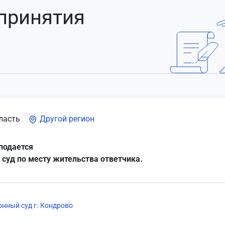
 принятия
ласть
Другой регион
подается
 суд по месту жительства ответчика.
нный суд г. Кондрово