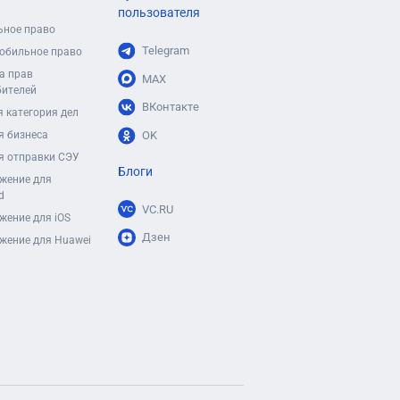
пользователя
ьное право
Telegram
обильное право
а прав
MAX
бителей
ВКонтакте
 категория дел
я бизнеса
OK
я отправки СЭУ
Блоги
жение для
d
VC.RU
жение для iOS
Дзен
жение для Huawei