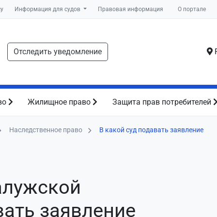
су
Информация для судов
Правовая информация
О портале
Отследить уведомление
Р
во
Жилищное право
Защита прав потребителей
Наследственное право
В какой суд подавать заявление
алужской
вать заявление