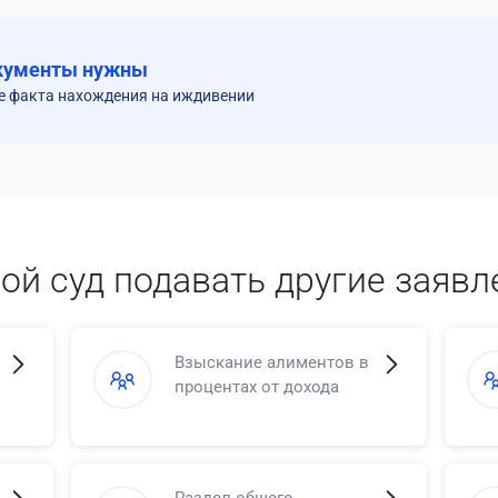
кументы нужны
е факта нахождения на иждивении
кой суд подавать другие заявл
Взыскание алиментов в
процентах от дохода