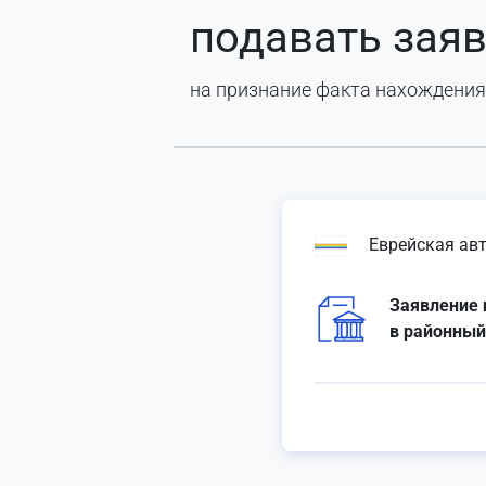
подавать зая
на признание факта нахождения
Еврейская ав
Заявление 
в районный