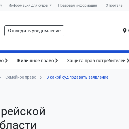
су
Информация для судов
Правовая информация
О портале
Отследить уведомление
Р
во
Жилищное право
Защита прав потребителей
Семейное право
В какой суд подавать заявление
врейской
бласти