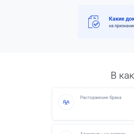
Какие до
на признани
В ка
Расторжение брака