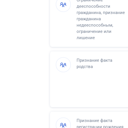
дееспособности
гражданина, признание
гражданина
недееспособным,
ограничение или
лишение
несовершеннолетнего в
возрасте от
четырнадцати до
Признание факта
восемнадцати лет права
родства
самостоятельно
распоряжаться своими
доходами
Признание факта
регистрации рождения