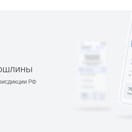
пошлины
рисдикции РФ