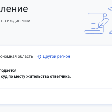
вление
 на иждивении
тономная область
Другой регион
подается
 суд по месту жительства ответчика.