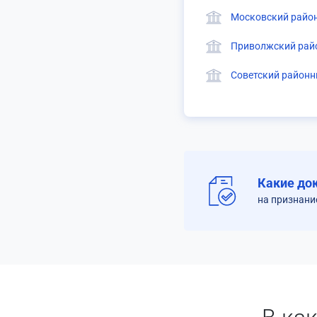
Московский район
Приволжский райо
Советский районны
Какие до
на признани