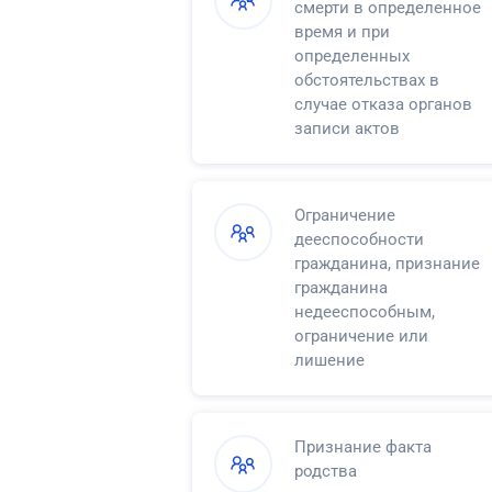
смерти в определенное
время и при
определенных
обстоятельствах в
случае отказа органов
записи актов
гражданского состояния
в регистрации смерти
Ограничение
дееспособности
гражданина, признание
гражданина
недееспособным,
ограничение или
лишение
несовершеннолетнего в
возрасте от
четырнадцати до
Признание факта
восемнадцати лет права
родства
самостоятельно