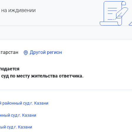
 на иждивении
атарстан
Другой регион
подается
 суд по месту жительства ответчика.
 районный суд г. Казани
нный суд г. Казани
ый суд г. Казани