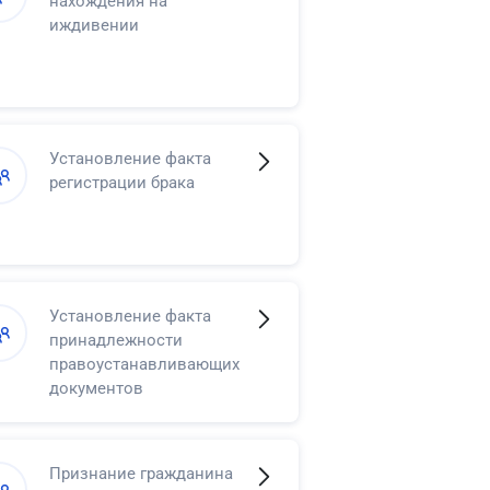
нахождения на
иждивении
Установление факта
регистрации брака
Установление факта
принадлежности
правоустанавливающих
документов
Признание гражданина