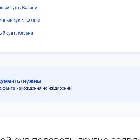
ный суд г. Казани
нный суд г. Казани
й суд г. Казани
кументы нужны
е факта нахождения на иждивении