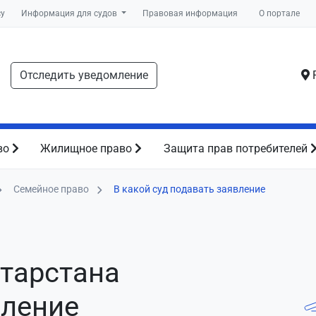
су
Информация для судов
Правовая информация
О портале
Отследить уведомление
Р
во
Жилищное право
Защита прав потребителей
Семейное право
В какой суд подавать заявление
атарстана
вление