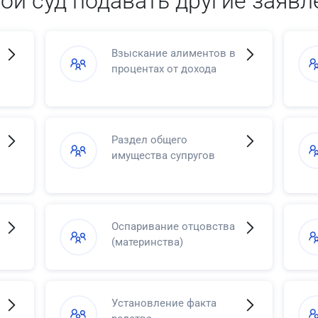
кой суд подавать другие заявл
Взыскание алиментов в
процентах от дохода
Раздел общего
имущества супругов
Оспаривание отцовства
(материнства)
Установление факта