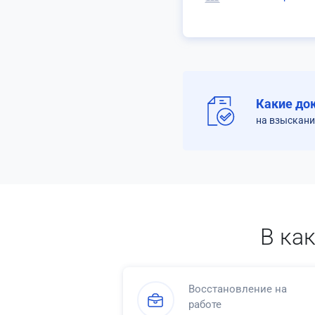
Какие до
на взыскани
В ка
Восстановление на
работе