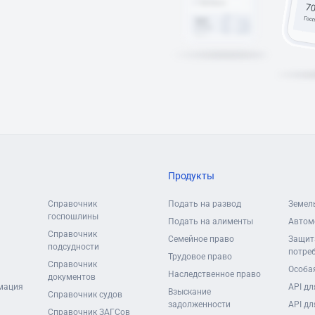
Продукты
Справочник
Подать на развод
Земел
госпошлины
Подать на алименты
Автом
Справочник
Семейное право
Защит
подсудности
потре
Трудовое право
Справочник
Особая
Наследственное право
документов
мация
API дл
Взыскание
Справочник судов
задолженности
API дл
Справочник ЗАГСов