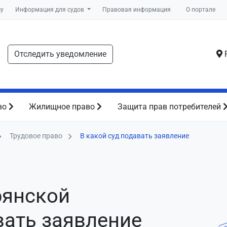
су
Информация для судов
Правовая информация
О портале
Отследить уведомление
Р
во
Жилищное право
Защита прав потребителей
Трудовое право
В какой суд подавать заявление
рянской
вать заявление