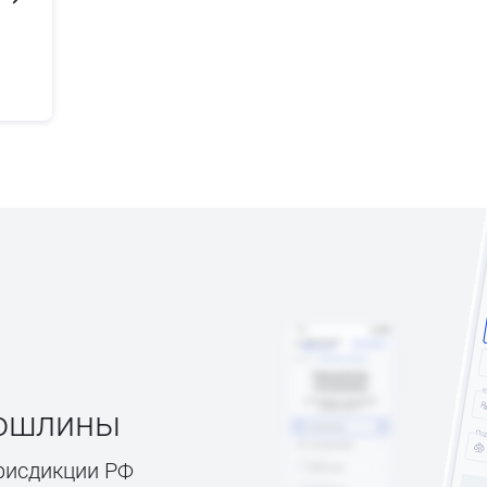
пошлины
рисдикции РФ