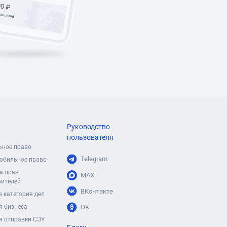
Руководство
пользователя
ьное право
Telegram
обильное право
а прав
MAX
бителей
ВКонтакте
 категория дел
я бизнеса
OK
я отправки СЭУ