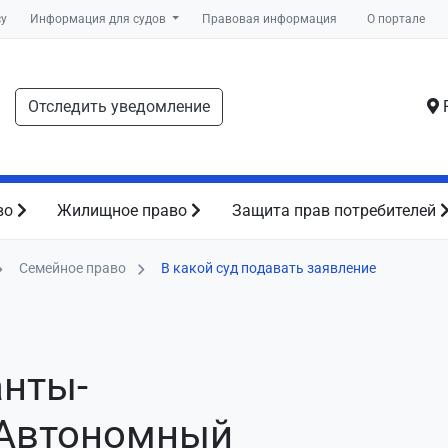
су
Информация для судов
Правовая информация
О портале
Отследить уведомление
Р
во
Жилищное право
Защита прав потребителей
Семейное право
В какой суд подавать заявление
анты-
 Автономный