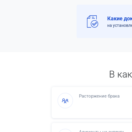
Какие до
на установл
В ка
Расторжение брака