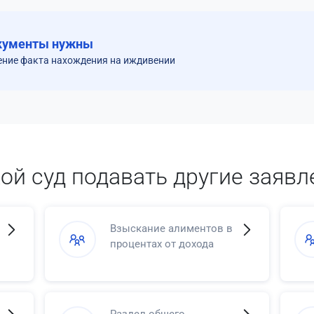
кументы нужны
ение факта нахождения на иждивении
кой суд подавать другие заявл
Взыскание алиментов в
процентах от дохода