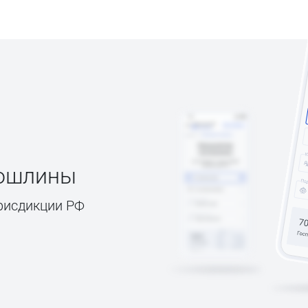
пошлины
рисдикции РФ