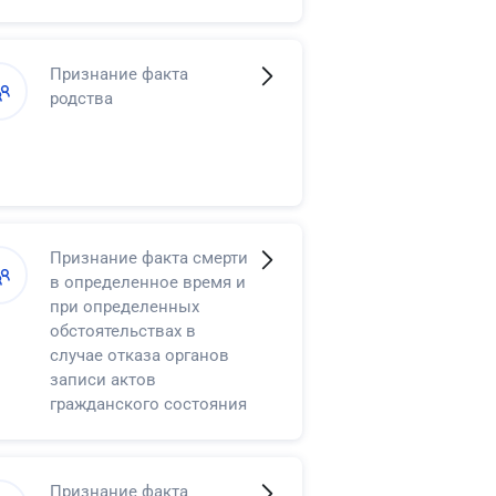
несовершеннолетнего в
возрасте от
четырнадцати до
Признание факта
восемнадцати лет права
родства
самостоятельно
распоряжаться своими
доходами
Признание факта смерти
в определенное время и
при определенных
обстоятельствах в
случае отказа органов
записи актов
гражданского состояния
в регистрации смерти
Признание факта